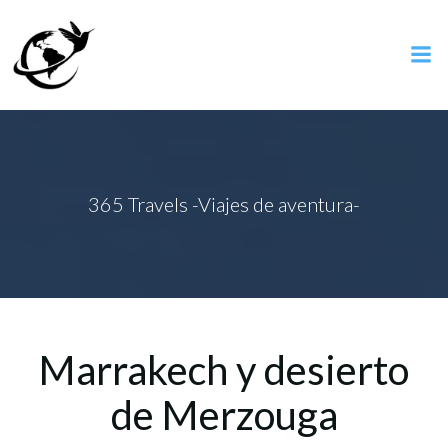
Saltar
al
contenido
365 Travels -Viajes de aventura-
Marrakech y desierto
de Merzouga