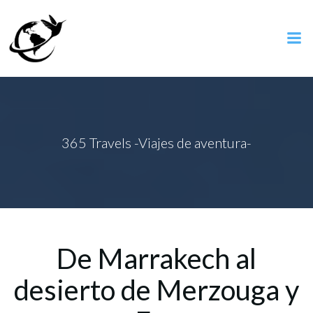
Saltar
al
contenido
365 Travels -Viajes de aventura-
De Marrakech al
desierto de Merzouga y